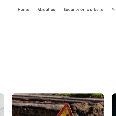
Home
About us
Security on worksite
Pr