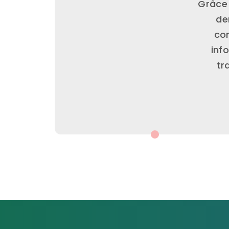
Grâce 
de
con
inf
tr