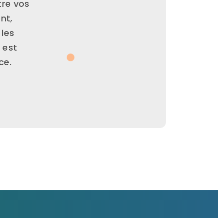
tre vos
nt,
 les
 est
ce.